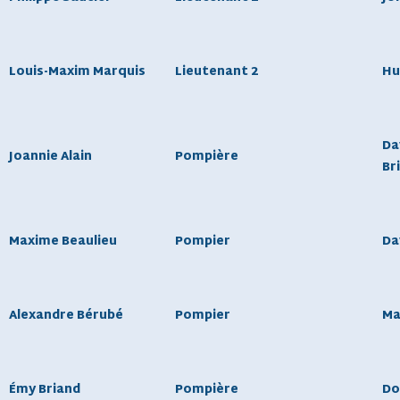
Louis-Maxim Marquis
Lieutenant 2
Hu
Da
Joannie Alain
Pompière
Br
Maxime Beaulieu
Pompier
Da
Alexandre Bérubé
Pompier
Ma
Émy Briand
Pompière
Do