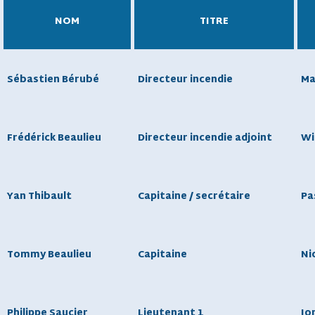
NOM
TITRE
Sébastien Bérubé
Directeur incendie
Ma
Frédérick Beaulieu
Directeur incendie adjoint
Wi
Yan Thibault
Capitaine / secrétaire
Pa
Tommy Beaulieu
Capitaine
Ni
Philippe Saucier
Lieutenant 1
Jo