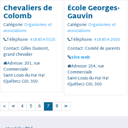
Chevaliers de
École Georges-
Colomb
Gauvin
Catégorie:
Organismes et
Catégorie:
Organismes et
associations
associations
Téléphone:
418-854-5525
Téléphone:
418-854-2003
Contact:
Gilles Dumont,
Contact:
Comité de parents
grand chevalier
Site web
Adresse:
201, rue
Adresse:
234, rue
Commerciale
Commerciale
Saint-Louis-du-Ha! Ha!
Saint-Louis-du-Ha! Ha!
(Québec) G0L 3S0
(Québec) G0L 3S0
«
<
4
5
6
7
8
>