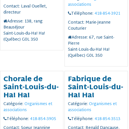
associations
Contact:
Laval Ouellet,
directeur
Téléphone:
418-854-3921
Adresse:
138, rang
Contact:
Marie-Jeanne
Beauséjour
Couturier
Saint-Louis-du-Ha! Ha!
Adresse:
67, rue Saint-
(Québec) G0L 3S0
Pierre
Saint-Louis-du-Ha! Ha!
(Québec) G0L 3S0
Chorale de
Fabrique de
Saint-Louis-du-
Saint-Louis-du-
Ha! Ha!
Ha! Ha!
Catégorie:
Organismes et
Catégorie:
Organismes et
associations
associations
Téléphone:
418-854-3905
Téléphone:
418-854-3513
Contact:
Soeur Jeannine
Contact:
Renald Dancause,