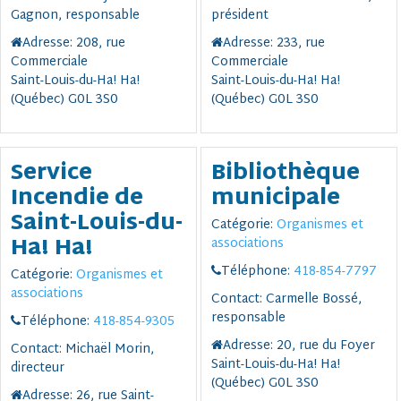
Gagnon, responsable
président
Adresse:
208, rue
Adresse:
233, rue
Commerciale
Commerciale
Saint-Louis-du-Ha! Ha!
Saint-Louis-du-Ha! Ha!
(Québec) G0L 3S0
(Québec) G0L 3S0
Service
Bibliothèque
Incendie de
municipale
Saint-Louis-du-
Catégorie:
Organismes et
Ha! Ha!
associations
Téléphone:
418-854-7797
Catégorie:
Organismes et
associations
Contact:
Carmelle Bossé,
responsable
Téléphone:
418-854-9305
Adresse:
20, rue du Foyer
Contact:
Michaël Morin,
Saint-Louis-du-Ha! Ha!
directeur
(Québec) G0L 3S0
Adresse:
26, rue Saint-